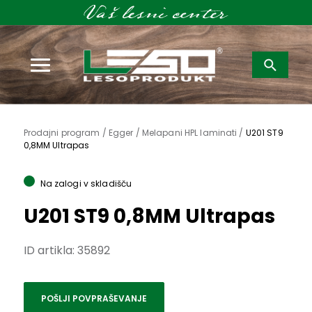
Išči:
Prodajni program /
Egger / Melapani HPL laminati /
U201 ST9
0,8MM Ultrapas
Na zalogi v skladišču
U201 ST9 0,8MM Ultrapas
ID artikla:
35892
POŠLJI POVPRAŠEVANJE