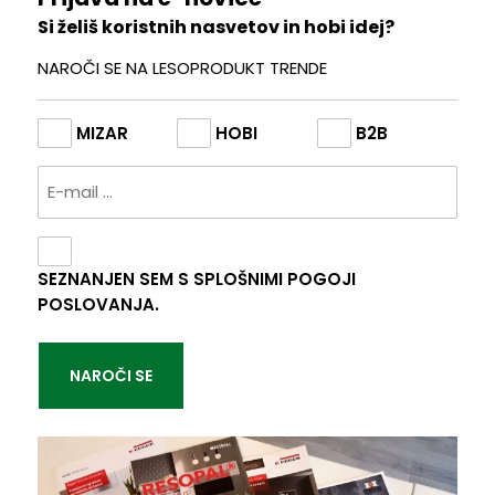
Si želiš koristnih nasvetov in hobi idej?
NAROČI SE NA LESOPRODUKT TRENDE
IZBIRA
MIZAR
HOBI
B2B
KATEGORIJE
EMAIL
E-
NOVIC
POGOJI
(REQUIRED)
SEZNANJEN SEM S SPLOŠNIMI POGOJI
POSLOVANJA.