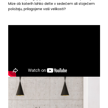
Mize ob katerih lahko delte v sedečem ali stoječem
položaju, prilagojene vaši velikosti?