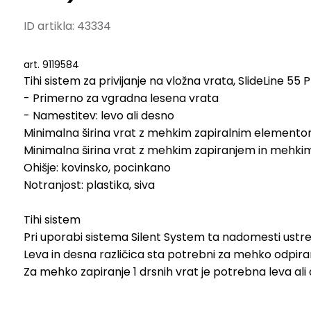
ID artikla:
43334
art. 9119584
Tihi sistem za privijanje na vložna vrata, SlideLine 55 Plu
- Primerno za vgradna lesena vrata

- Namestitev: levo ali desno

Minimalna širina vrat z mehkim zapiralnim element
Minimalna širina vrat z mehkim zapiranjem in mehki
Ohišje: kovinsko, pocinkano

Notranjost: plastika, siva

Tihi sistem

Pri uporabi sistema Silent System ta nadomesti ustr
Leva in desna različica sta potrebni za mehko odpiranje
Za mehko zapiranje 1 drsnih vrat je potrebna leva ali