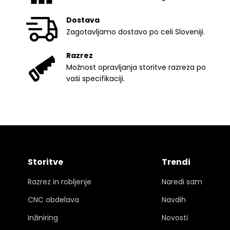
Dostava
Zagotavljamo dostavo po celi Sloveniji.
Razrez
Možnost opravljanja storitve razreza po
vaši specifikaciji.
Storitve
Trendi
Razrez in robljenje
Naredi sam
CNC obdelava
Navdih
Inžiniring
Novosti