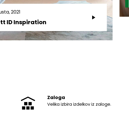
usta, 2021
tt ID Inspiration
Zaloga
Velika izbira izdelkov iz zaloge.