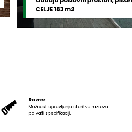
Oddaja poslovni prostori, pisa
CELJE 183 m2
Razrez
Možnost opravljanja storitve razreza
po vaši specifikaciji.