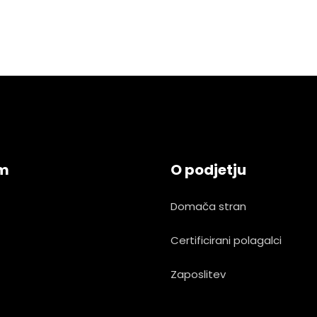
am
O podjetju
Domača stran
Certificirani polagalci
Zaposlitev