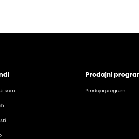
ndi
Prodajni progr
di sam
Prodajni program
ih
sti
o