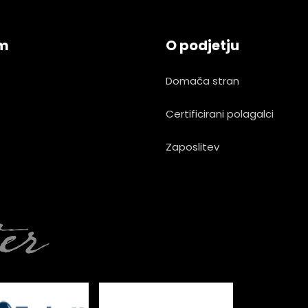
am
O podjetju
Domača stran
Certificirani polagalci
Zaposlitev