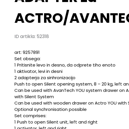
ACTRO/AVANTE
ID artikla:
52318
art: 9257891
Set obsega:
1 Pritisnite levo in desno, da odprete tiho enoto
1 aktivator, levi in ​​desni
2 adapterja za sinhronizacijo
Push to open Silent opening system, 8 – 20 kg, left a
Can be used with AvanTech YOU system drawer on A
with Silent System
Can be used with wooden drawer on Actro YOU with 
Optional synchronisation possible
Set comprises:
1 Push to open Silent unit, left and right
1 activator, left and right