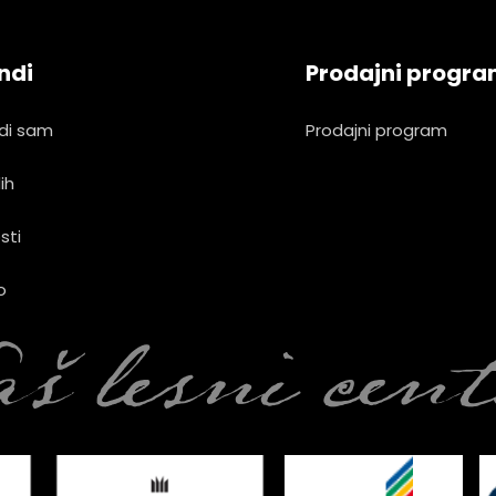
ndi
Prodajni progr
di sam
Prodajni program
ih
sti
o