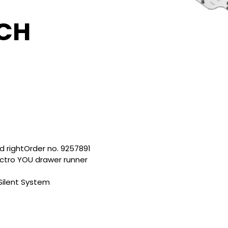
CH
nd rightOrder no. 9257891
ctro YOU drawer runner
Silent System