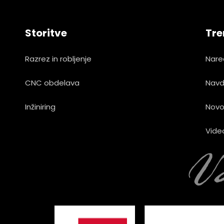
Storitve
Tre
Razrez in robljenje
Nare
CNC obdelava
Navd
Inžiniring
Novo
Vide