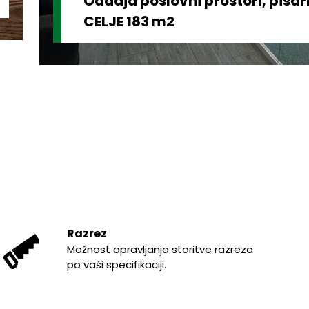
Oddaja poslovni prostori, pisa
CELJE 183 m2
Razrez
Možnost opravljanja storitve razreza
po vaši specifikaciji.