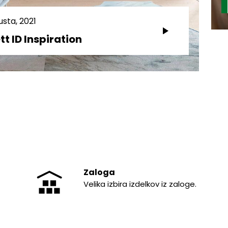
usta, 2021
tt ID Inspiration
Zaloga
Velika izbira izdelkov iz zaloge.