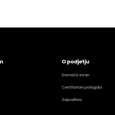
am
O podjetju
Domača stran
Certificirani polagalci
Zaposlitev