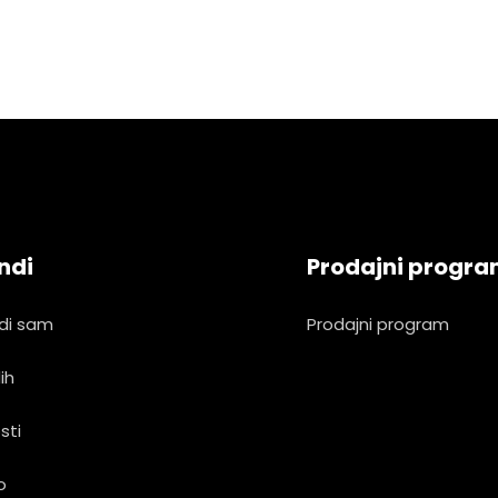
ndi
Prodajni progr
di sam
Prodajni program
ih
sti
o