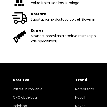
Velika izbira izdelkov iz zaloge.
Dostava
Zagotavljamo dostavo po celi Sloveniji.
Razrez
Možnost opravljanja storitve razreza po
vaši specifikaciji.
Storitve
Trendi
Razrez in robljenje
Naredi sam
CNC obdelava
Navdih
Inžiniring
Novosti