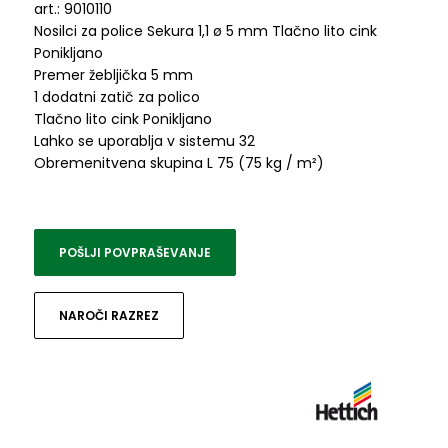
art.: 9010110
Nosilci za police Sekura 1,1 ø 5 mm Tlačno lito cink
Ponikljano
Premer žebljička 5 mm
1 dodatni zatič za polico
Tlačno lito cink Ponikljano
Lahko se uporablja v sistemu 32
Obremenitvena skupina L 75 (75 kg / m²)
POŠLJI POVPRAŠEVANJE
NAROČI RAZREZ