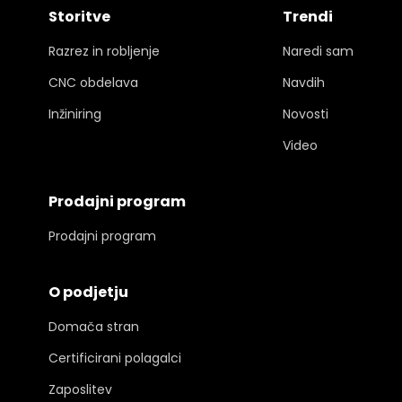
Storitve
Trendi
Razrez in robljenje
Naredi sam
CNC obdelava
Navdih
Inžiniring
Novosti
Video
Prodajni program
Prodajni program
O podjetju
Domača stran
Certificirani polagalci
Zaposlitev