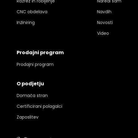
Razrez in robljenje
Naredi sam
CNC obdelava
Navdih
Inžiniring
Novosti
Video
Prodajni program
Prodajni program
O podjetju
Domača stran
Certificirani polagalci
Zaposlitev