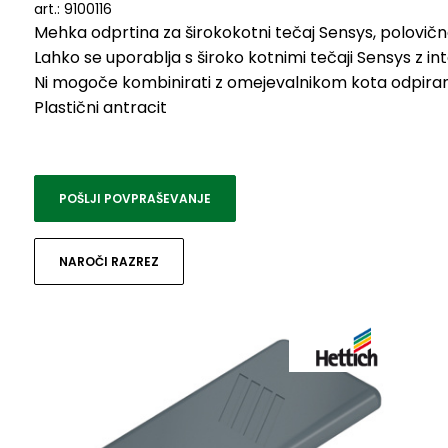
art.: 9100116
Mehka odprtina za širokokotni tečaj Sensys, polovična
Lahko se uporablja s široko kotnimi tečaji Sensys z i
Ni mogoče kombinirati z omejevalnikom kota odpiran
Plastični antracit
POŠLJI POVPRAŠEVANJE
NAROČI RAZREZ