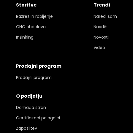
Storitve
Trendi
Razrez in robljenje
Naredi sam
CNC obdelava
Navdih
Inžiniring
Novosti
Video
Prodajni program
Prodajni program
O podjetju
Domača stran
Certificirani polagalci
Zaposlitev