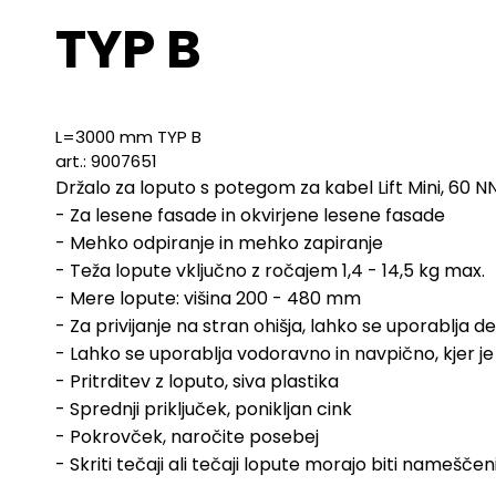
TYP B
L=3000 mm TYP B
art.: 9007651
Držalo za loputo s potegom za kabel Lift Mini, 60 NN
- Za lesene fasade in okvirjene lesene fasade

- Mehko odpiranje in mehko zapiranje

- Teža lopute vključno z ročajem 1,4 - 14,5 kg max.

- Mere lopute: višina 200 - 480 mm

- Za privijanje na stran ohišja, lahko se uporablja d
- Lahko se uporablja vodoravno in navpično, kjer j
- Pritrditev z loputo, siva plastika

- Sprednji priključek, ponikljan cink

- Pokrovček, naročite posebej

- Skriti tečaji ali tečaji lopute morajo biti namešče