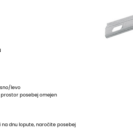


esno/levo

e prostor posebej omejen

ni na dnu lopute, naročite posebej