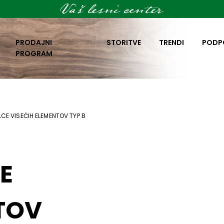
PRODAJNI
STORITVE
TRENDI
PODP
PROGRAM
LCE VISEČIH ELEMENTOV TYP B
E
TOV