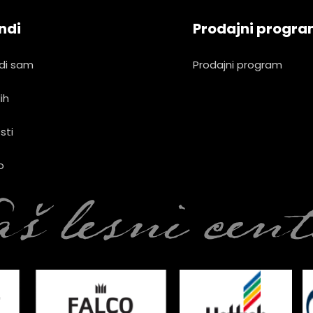
ndi
Prodajni progr
di sam
Prodajni program
ih
sti
o