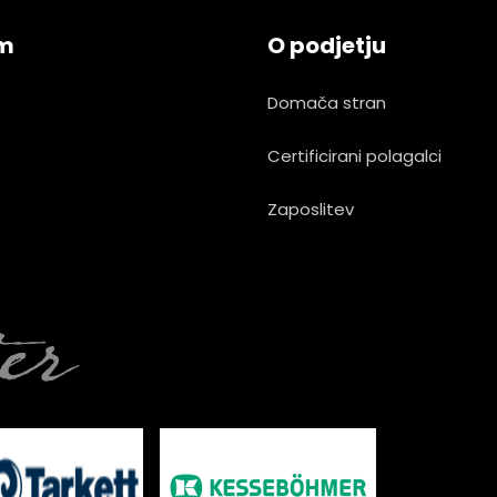
am
O podjetju
Domača stran
Certificirani polagalci
Zaposlitev