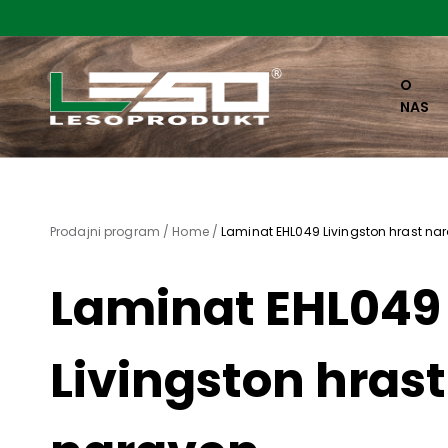
O
NAS
Prodajni program /
Home /
Laminat EHL049 Livingston hrast na
Laminat EHL049
Livingston hrast