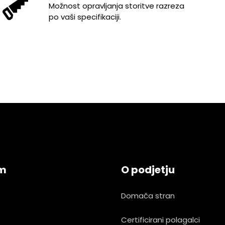
Možnost opravljanja storitve razreza
po vaši specifikaciji.
am
O podjetju
Domača stran
Certificirani polagalci