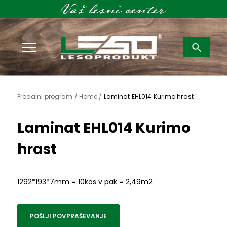
Išči:
Prodajni program /
Home /
Laminat EHL014 Kurimo hrast
Laminat EHL014 Kurimo
hrast
1292*193*7mm = 10kos v pak = 2,49m2
POŠLJI POVPRAŠEVANJE