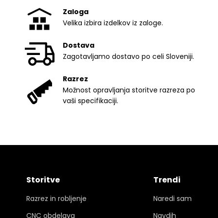
Zaloga
Velika izbira izdelkov iz zaloge.
Dostava
Zagotavljamo dostavo po celi Sloveniji.
Razrez
Možnost opravljanja storitve razreza po
vaši specifikaciji.
Storitve
Trendi
Razrez in robljenje
Naredi sam
CNC obdelava
Navdih