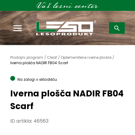
Išči:
Prodajni program /
Cleaf / Oplemenitene iverne plošče /
Iverna plošča NADIR FB04 Scarf
Na zalogi v skladišču
Iverna plošča NADIR FB04
Scarf
ID artikla:
46563