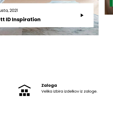
usta, 2021
tt ID Inspiration
Zaloga
Velika izbira izdelkov iz zaloge.