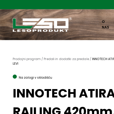
O
NAS
Prodajni program /
Predali in dodatki za predale /
INNOTECH ATI
LEVI
Na zalogi v skladišču
INNOTECH ATIR
RAILING 420mm