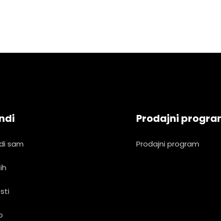
ndi
Prodajni progr
di sam
Prodajni program
ih
sti
o