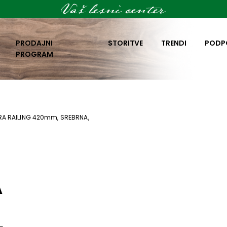
PRODAJNI
STORITVE
TRENDI
PODP
PROGRAM
RA RAILING 420mm, SREBRNA,
A
,