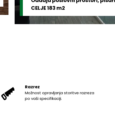
Oddaja poslovni prostori, pisa
CELJE 183 m2
Razrez
Možnost opravljanja storitve razreza
po vaši specifikaciji.