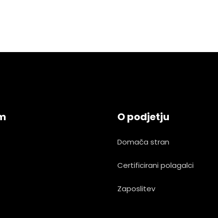
am
O podjetju
Domača stran
Certificirani polagalci
Zaposlitev