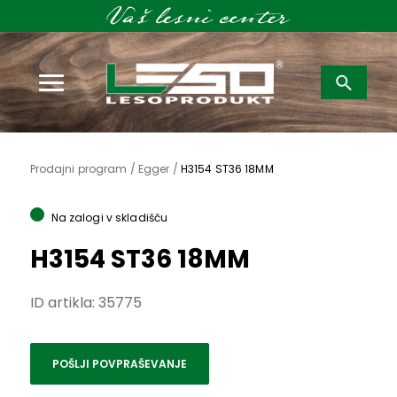
Išči:
Prodajni program /
Egger /
H3154 ST36 18MM
Na zalogi v skladišču
H3154 ST36 18MM
ID artikla:
35775
POŠLJI POVPRAŠEVANJE