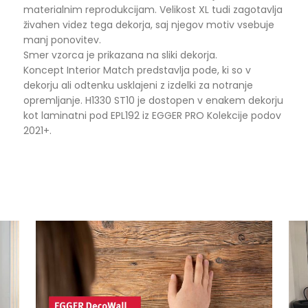
materialnim reprodukcijam. Velikost XL tudi zagotavlja
živahen videz tega dekorja, saj njegov motiv vsebuje
manj ponovitev.
Smer vzorca je prikazana na sliki dekorja.
Koncept Interior Match predstavlja pode, ki so v
dekorju ali odtenku usklajeni z izdelki za notranje
opremljanje. H1330 ST10 je dostopen v enakem dekorju
kot laminatni pod EPL192 iz EGGER PRO Kolekcije podov
2021+.