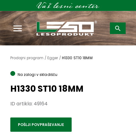
Išči:
Prodajni program /
Egger /
H1330 ST10 18MM
Na zalogi v skladišču
H1330 ST10 18MM
ID artikla:
49164
POŠLJI POVPRAŠEVANJE