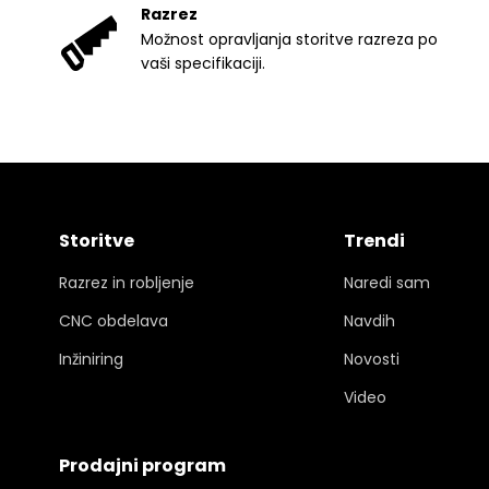
Razrez
Možnost opravljanja storitve razreza po
vaši specifikaciji.
Storitve
Trendi
Razrez in robljenje
Naredi sam
CNC obdelava
Navdih
Inžiniring
Novosti
Video
Prodajni program