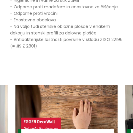
- Higienične in varne za stik z živili
- Odporne proti madežem in enostavne za čiščenje
- Odporne proti vročini
- Enostavna obdelava
- Na voljo tudi stenske obložne plošče v enakem
dekorju in stenski profili za delovne plošče
- Antibakterijske lastnosti površine v skladu z ISO 22196
(= JIS Z 2801)