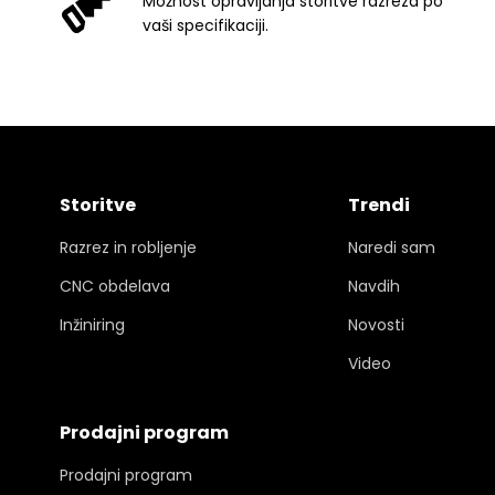
Možnost opravljanja storitve razreza po
vaši specifikaciji.
Storitve
Trendi
Razrez in robljenje
Naredi sam
CNC obdelava
Navdih
Inžiniring
Novosti
Video
Prodajni program
Prodajni program