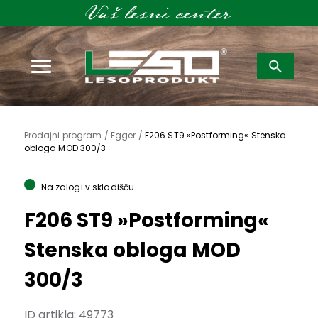
Išči:
Prodajni program /
Egger /
F206 ST9 »Postforming« Stenska
obloga MOD 300/3
Na zalogi v skladišču
F206 ST9 »Postforming«
Stenska obloga MOD
300/3
ID artikla:
49773