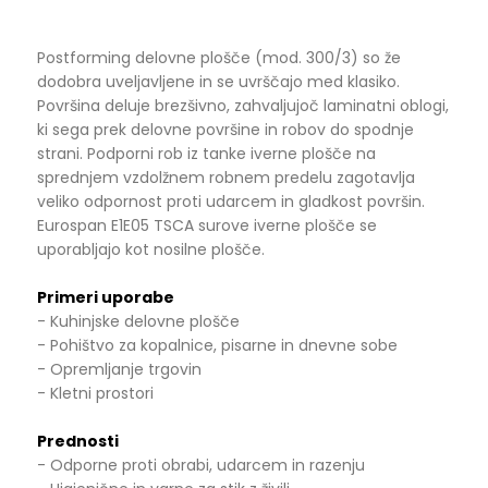
Postforming delovne plošče (mod. 300/3) so že
dodobra uveljavljene in se uvrščajo med klasiko.
Površina deluje brezšivno, zahvaljujoč laminatni oblogi,
ki sega prek delovne površine in robov do spodnje
strani. Podporni rob iz tanke iverne plošče na
sprednjem vzdolžnem robnem predelu zagotavlja
veliko odpornost proti udarcem in gladkost površin.
Eurospan E1E05 TSCA surove iverne plošče se
uporabljajo kot nosilne plošče.
Primeri uporabe
- Kuhinjske delovne plošče
- Pohištvo za kopalnice, pisarne in dnevne sobe
- Opremljanje trgovin
- Kletni prostori
Prednosti
- Odporne proti obrabi, udarcem in razenju