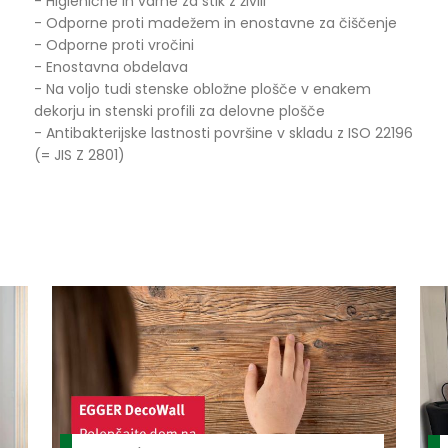
- Higienične in varne za stik z živili
- Odporne proti madežem in enostavne za čiščenje
- Odporne proti vročini
- Enostavna obdelava
- Na voljo tudi stenske obložne plošče v enakem
dekorju in stenski profili za delovne plošče
- Antibakterijske lastnosti površine v skladu z ISO 22196
(= JIS Z 2801)