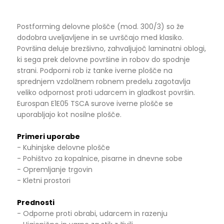
Postforming delovne plošče (mod. 300/3) so že
dodobra uveljavljene in se uvrščajo med klasiko.
Površina deluje brezšivno, zahvaljujoč laminatni oblogi,
ki sega prek delovne površine in robov do spodnje
strani. Podporni rob iz tanke iverne plošče na
sprednjem vzdolžnem robnem predelu zagotavlja
veliko odpornost proti udarcem in gladkost površin.
Eurospan E1E05 TSCA surove iverne plošče se
uporabljajo kot nosilne plošče.
Primeri uporabe
- Kuhinjske delovne plošče
- Pohištvo za kopalnice, pisarne in dnevne sobe
- Opremljanje trgovin
- Kletni prostori
Prednosti
- Odporne proti obrabi, udarcem in razenju