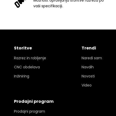
Možnost opravljanja storitve razreza po
vaši specifikaciji.
Storitve
Trendi
Razrez in robljenje
Naredi sam
CNC obdelava
Navdih
Inžiniring
Novosti
Video
Prodajni program
Prodajni program