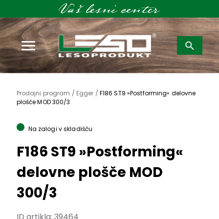
Išči:
Prodajni program /
Egger /
F186 ST9 »Postforming« delovne
plošče MOD 300/3
Na zalogi v skladišču
F186 ST9 »Postforming«
delovne plošče MOD
300/3
ID artikla:
39464