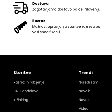
Dostava
Zagotavljamo dostavo po celi Sloveniji.
Razrez
Možnost opravljanja storitve razreza po
vaši specifikaciji.
Storitve
Trendi
Razrez in robljenje
Naredi sam
CNC obdelava
Navdih
Inžiniring
Novosti
Video