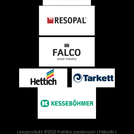
Lesoprodukt ©2021
Politika zasebnosti
| Piškotki |