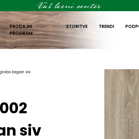
PRODAJNI
STORITVE
TRENDI
PODP
PROGRAM
grobo žagan siv
D002
an siv