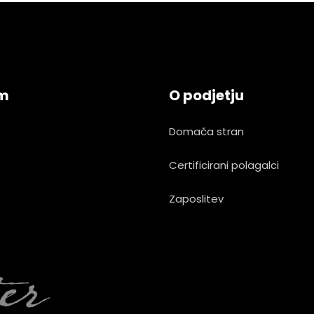
am
O podjetju
Domača stran
Certificirani polagalci
Zaposlitev