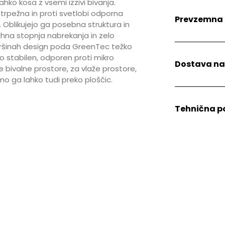
ko kosa z vsemi izzivi bivanja.
 trpežna in proti svetlobi odporna
Prevzemna
. Oblikujejo ga posebna struktura in
hna stopnja nabrekanja in zelo
ovršinah design poda GreenTec težko
 stabilen, odporen proti mikro
Dostava n
 bivalne prostore, za vlaže prostore,
o ga lahko tudi preko ploščic.
Tehnična 