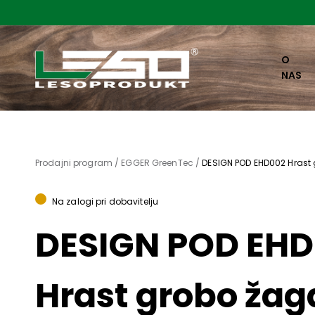
O
NAS
Prodajni program /
EGGER GreenTec /
DESIGN POD EHD002 Hrast 
Na zalogi pri dobavitelju
DESIGN POD EH
Hrast grobo žag