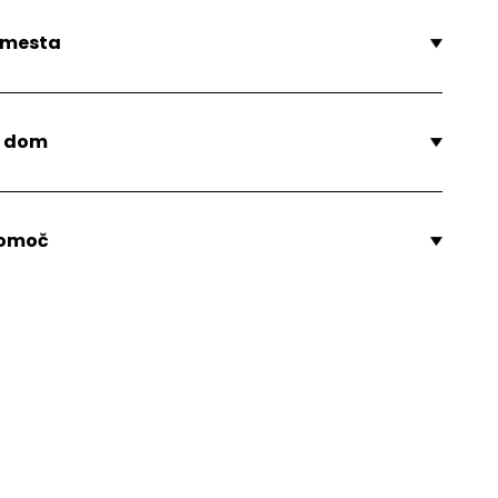
 mesta
a dom
pomoč