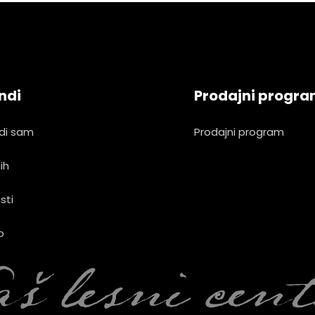
ndi
Prodajni progr
di sam
Prodajni program
ih
sti
o