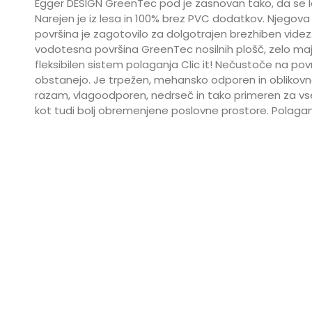
Egger DESIGN GreenTec pod je zasnovan tako, da se lah
Narejen je iz lesa in 100% brez PVC dodatkov. Njegova
površina je zagotovilo za dolgotrajen brezhiben videz
vodotesna površina GreenTec nosilnih plošč, zelo maj
fleksibilen sistem polaganja Clic it! Nečustoče na p
obstanejo. Je trpežen, mehansko odporen in oblikovno
razam, vlagoodporen, nedrseč in tako primeren za vse
kot tudi bolj obremenjene poslovne prostore. Polagam