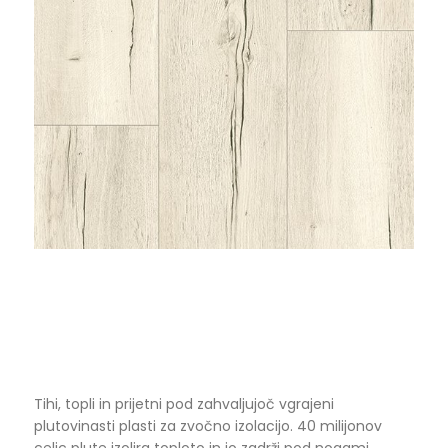
Tihi, topli in prijetni pod zahvaljujoč vgrajeni
plutovinasti plasti za zvočno izolacijo. 40 milijonov
celic plute izolira toploto in jo zadrži pod nogami.