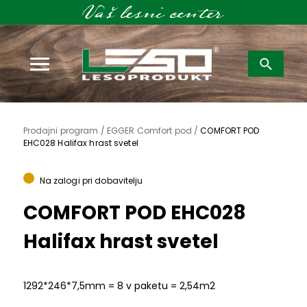
Išči:
Prodajni program /
EGGER Comfort pod /
COMFORT POD
EHC028 Halifax hrast svetel
Na zalogi pri dobavitelju
COMFORT POD EHC028
Halifax hrast svetel
1292*246*7,5mm = 8 v paketu = 2,54m2