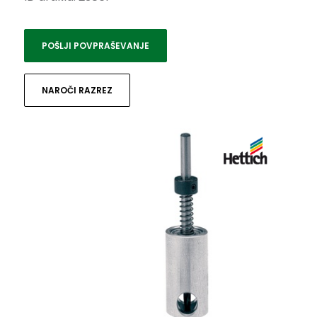
POŠLJI POVPRAŠEVANJE
NAROČI RAZREZ