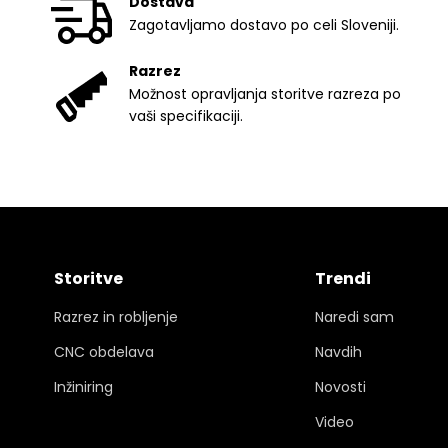
Dostava
Zagotavljamo dostavo po celi Sloveniji.
Razrez
Možnost opravljanja storitve razreza po
vaši specifikaciji.
Storitve
Trendi
Razrez in robljenje
Naredi sam
CNC obdelava
Navdih
Inžiniring
Novosti
Video