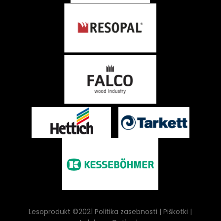
Lesoprodukt ©2021
Politika zasebnosti
| Piškotki |