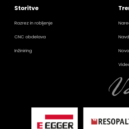
Storitve
Tre
Razrez in robljenje
Nare
CNC obdelava
Navd
Inžiniring
Novo
Vide