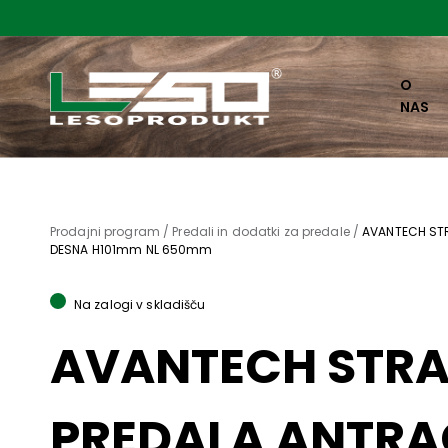
O
NAS
Prodajni program /
Predali in dodatki za predale /
AVANTECH ST
DESNA H101mm NL 650mm
Na zalogi v skladišču
AVANTECH STR
PREDALA ANTRA