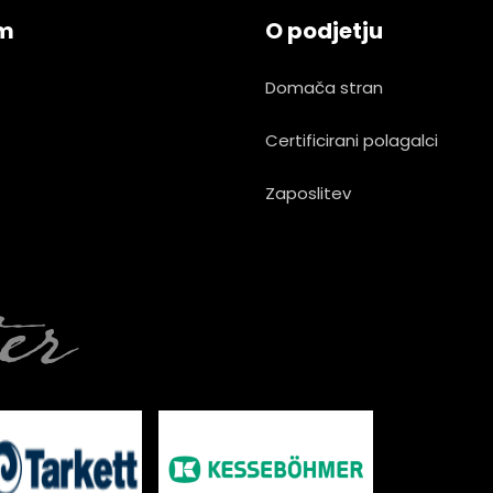
am
O podjetju
Domača stran
Certificirani polagalci
Zaposlitev