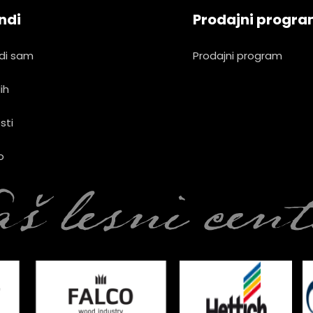
ndi
Prodajni progr
di sam
Prodajni program
ih
sti
o