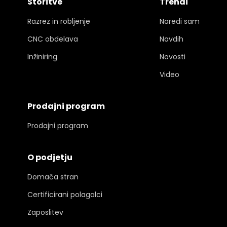
Storitve
Trendi
Razrez in robljenje
Naredi sam
CNC obdelava
Navdih
Inžiniring
Novosti
Video
Prodajni program
Prodajni program
O podjetju
Domača stran
Certificirani polagalci
Zaposlitev